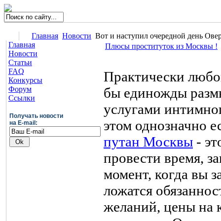
Главная
Новости
Вот и наступил очередной день Овер
Главная
Плюсы проституток из Москвы !
Новости
Статьи
FAQ
Практически любой
Конкурсы
Форум
бы единожды размы
Ссылки
услугами интимно
Получать новости
этом однозначно е
на E-mail:
путан Москвы
- эт
провести время, з
момент, когда вы з
ложатся обязаннос
желаний, цены на 