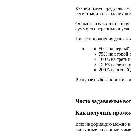
Казино-бонус представляет
регистрации и создания ли
Он дает возможность получ
сумму, оговоренную в усло
После пополнения депозита
50% на первый 
75% на второй 
100% на третий
150% на четвер
200% на пятый 
В случае выбора криптовал
Часто задаваемые во
Как получить промок
Всю информацию можно най
доступные на данный момен