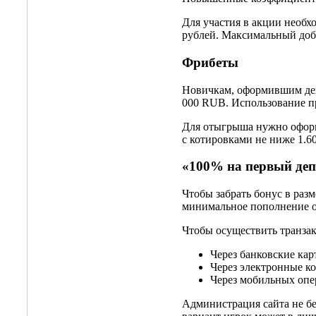
Для участия в акции необх
рублей. Максимальный доба
Фрибеты
Новичкам, оформившим деп
000 RUB. Использование пр
Для отыгрыша нужно оформи
с котировками не ниже 1.60
«100% на первый деп
Чтобы забрать бонус в раз
минимальное пополнение от 
Чтобы осуществить транза
Через банковские кар
Через электронные к
Через мобильных опе
Администрация сайта не бе