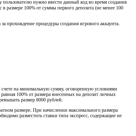
му пользователю нужно ввести данный код во время создания
 в размере 100% от суммы первого депозита (не менее 100
 за прохождение процедуры создания игрового аккаунта.
м счете на минимальную сумму, оговоренную условиями
в равная 100% от размера внесенных на депозит личных
ревышать размер 8000 рублей.
ратном размере. При начислении максимального размера
обходимо разместить ставки типа экспресс, содержащие не