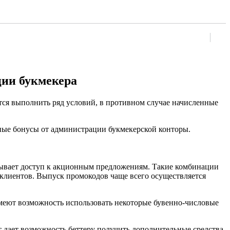
ции букмекера
тся выполнить ряд условий, в противном случае начисленные
зные бонусы от администрации букмекерской конторы.
крывает доступ к акционным предложениям. Такие комбинации
клиентов. Выпуск промокодов чаще всего осуществляется
имеют возможность использовать некоторые бувенно-числовые
 дает возможность беттеру получить дополнительные средства