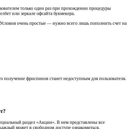
зователем только один раз при прохождении процедуры
лбет или зеркале офсайта букмекера.
 Условия очень простые — нужно всего лишь пополнить счет на
то получение фриспинов станет недоступным для пользователя.
ет?
ециальный раздел «Акции». В нем представлены все
каждый может в свободном доступе ознакомиться.