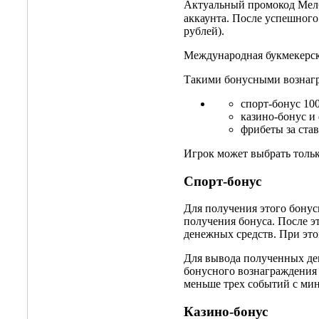
Актуальный промокод Мел
аккаунта. После успешного
рублей).
Международная букмекерска
Такими бонусными вознаг
спорт-бонус 10
казино-бонус и
фрибеты за став
Игрок может выбрать толь
Спорт-бонус
Для получения этого бонус
получения бонуса. После э
денежных средств. При это
Для вывода полученных ден
бонусного вознаграждения 
меньше трех событий с ми
Казино-бонус