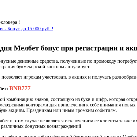
клокера !
 - Бонус до 15 000 руб. !
одня Мелбет бонус при регистрации и ак
онусные денежные средства, полученные по промокоду потребуе
трация букмекерской конторы аннулирует.
позволяет игрокам участвовать в акциях и получать разнообра
BNB
777
бет
:
ой комбинацию знаков, состоящую из букв и цифр, которая от
мекерскими конторами для привлечения к себе внимания новых 
удь акциям. Праздникам или иным громким событиям.
бет в этом случае не является исключением ее клиенты также 
 различных бонусных вознаграждений.
а на официальном сайте офшорной букмекерской конторы Мелбет