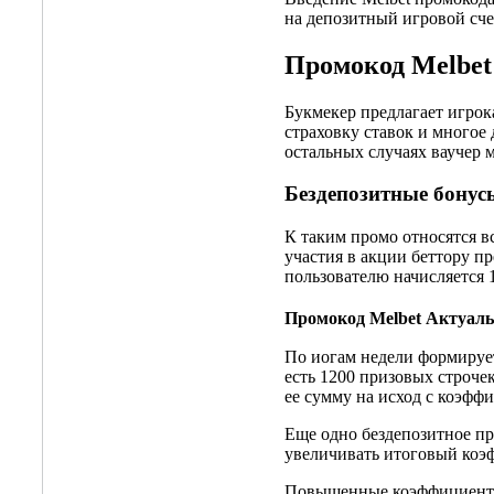
на депозитный игровой сче
Промокод Melbet
Букмекер предлагает игрок
страховку ставок и многое
остальных случаях ваучер 
Бездепозитные бонус
К таким промо относятся в
участия в акции беттору п
пользователю начисляется 1
Промокод Melbet Актуаль
По иогам недели формирует
есть 1200 призовых строче
ее сумму на исход с коэффи
Еще одно бездепозитное п
увеличивать итоговый коэф
Повышенные коэффициенты 