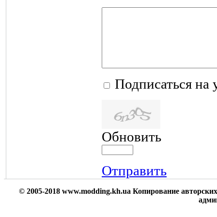
Подписаться на 
Обновить
Отправить
© 2005-2018
www.modding.kh.ua
Копирование авторских 
адми