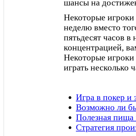
шансы на достиже
Некоторые игроки 
неделю вместо того
пятьдесят часов в 
концентрацией, ва
Некоторые игроки 
играть несколько ч
Игра в покер и
Возможно ли б
Полезная пища 
Стратегия прои