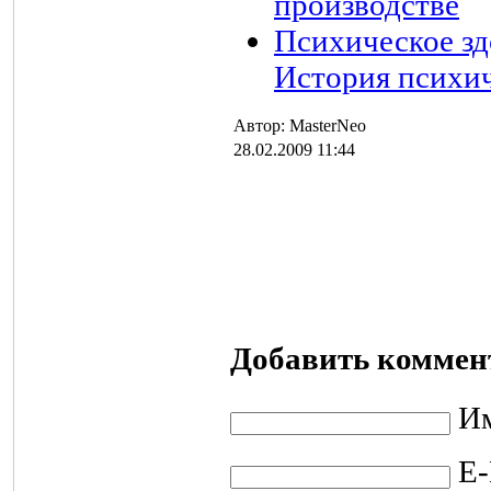
производстве
Психическое зд
История психич
Автор: MasterNeo
28.02.2009 11:44
Добавить коммен
Им
E-